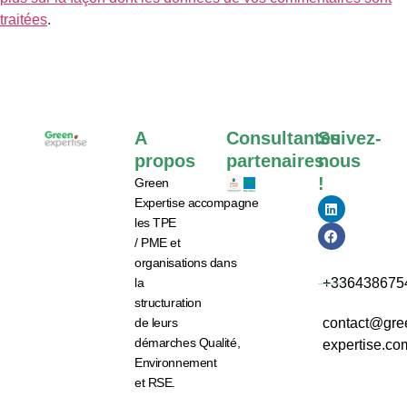
traitées
.
A
Consultantes
Suivez-
propos
partenaires
nous
!
Green
Expertise
accompagne
les
TPE
/ PME et
organisations
dans
la
+336438675
structuration
de leurs
contact@gre
démarches
Qualité,
expertise.co
Environnement
et RSE.