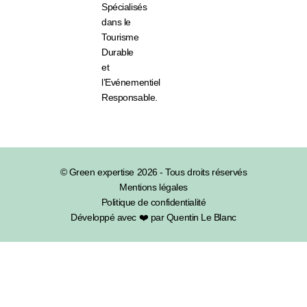
Spécialisés
dans le
Tourisme
Durable
et
l’Evénementiel
Responsable.
© Green expertise 2026 - Tous droits réservés
Mentions légales
Politique de confidentialité
Développé avec ❤️ par Quentin Le Blanc