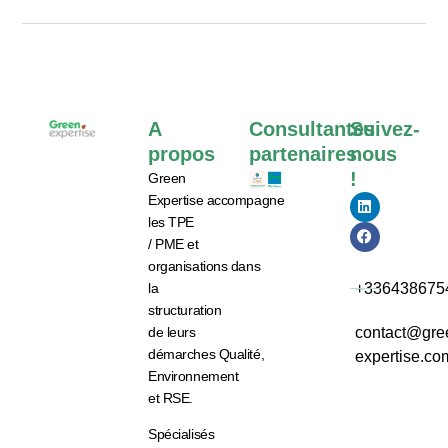
A
Consultantes
Suivez-
propos
partenaires
nous
!
Green
Expertise
accompagne
les
TPE
/ PME et
organisations
dans
la
+336438675
structuration
de leurs
contact@gre
démarches
Qualité,
expertise.co
Environnement
et RSE.
Spécialisés