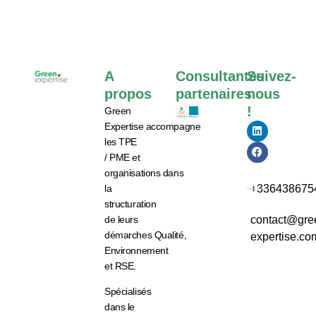
A
Consultantes
Suivez-
propos
partenaires
nous
!
Green
Expertise
accompagne
les
TPE
/ PME et
organisations
dans
la
+336438675
structuration
de leurs
contact@gre
démarches
Qualité,
expertise.co
Environnement
et RSE.
Spécialisés
dans le