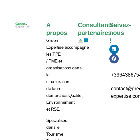
A
Consultantes
Suivez-
propos
partenaires
nous
!
Green
Expertise
accompagne
les
TPE
/ PME et
organisations
dans
la
+336438675
structuration
de leurs
contact@gre
démarches
Qualité,
expertise.co
Environnement
et RSE.
Spécialisés
dans le
Tourisme