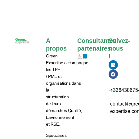
A
Consultantes
Suivez-
propos
partenaires
nous
!
Green
Expertise
accompagne
les
TPE
/ PME et
organisations
dans
la
+336438675
structuration
de leurs
contact@gre
démarches
Qualité,
expertise.co
Environnement
et RSE.
Spécialisés